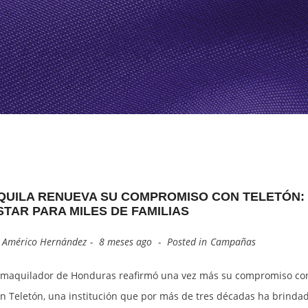
GREEMENTS
INING UNIT)
OUR INDUSTRY’S HISTORY
ALTIA SMART CITY
OUR BOARD OF DIRECTORS
ZIP CALPULES
BRANDSITE
ZIP SAN JOSE
ZOLI ST. ANDREWS
QUILA RENUEVA SU COMPROMISO CON TELETÓN: 
STAR PARA MILES DE FAMILIAS
y
Américo Hernández
8 meses ago
Posted in
Campañas
r maquilador de Honduras reafirmó una vez más su compromiso con 
n Teletón, una institución que por más de tres décadas ha brindad