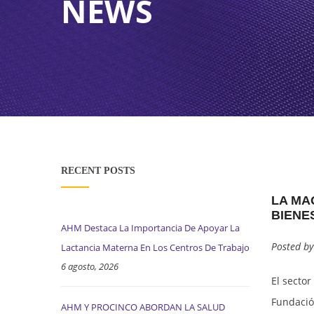
NEWS
ASISTENCIA PSICOLÓGICA
STABLE LEGAL FRAMEWORK
SOCIAL COMPLIANCE UNIT
FREE TRADE A
PROCINCO (TRA
ZIP CHOLOMA
RECURSOS AUDIOVISUALES
TAX INCENTIVES
HEALTH AND OCCUPATIONAL SAFETY (SSO)
INHDELVA
CAPACITACIÓN EN EL TEMA
OPERATING COSTS
INVERSIONES LAS FLORES
PLATAFORMA CONECTA
INVESTMENT CAPITAL
SAN MIGUEL INDUSTRIAL PARK
RECURSOS VIRTUALES COMITÉ DE GENERO – COHEP
HIGHLY-QUALIFIED WORKFORCE
RECENT POSTS
LA MA
ZOLI HONDURAS INDUSTRIAL PARK
TOURISM
BIENE
AHM Destaca La Importancia De Apoyar La
ZOLI AMERICA
Posted b
Lactancia Materna En Los Centros De Trabajo
6 agosto, 2026
El secto
Fundació
AHM Y PROCINCO ABORDAN LA SALUD