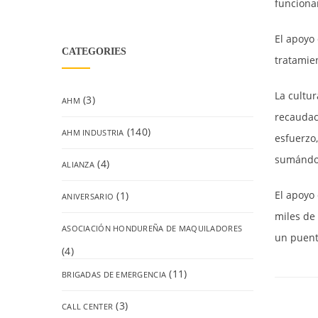
funciona
El apoyo 
CATEGORIES
tratamien
La cultu
(3)
AHM
recaudac
(140)
AHM INDUSTRIA
esfuerzo
sumándos
(4)
ALIANZA
El apoyo 
(1)
ANIVERSARIO
miles de
ASOCIACIÓN HONDUREÑA DE MAQUILADORES
un puent
(4)
(11)
BRIGADAS DE EMERGENCIA
(3)
CALL CENTER