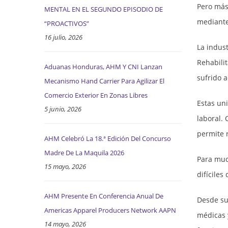
Pero más 
MENTAL EN EL SEGUNDO EPISODIO DE
mediante 
“PROACTIVOS”
16 julio, 2026
La indus
Rehabili
Aduanas Honduras, AHM Y CNI Lanzan
sufrido a
Mecanismo Hand Carrier Para Agilizar El
Comercio Exterior En Zonas Libres
Estas un
5 junio, 2026
laboral.
permite 
AHM Celebró La 18.ª Edición Del Concurso
Madre De La Maquila 2026
Para muc
15 mayo, 2026
difícile
AHM Presente En Conferencia Anual De
Desde su
Americas Apparel Producers Network AAPN
médicas y
14 mayo, 2026