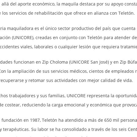
allá del aporte económico, la maquila destaca por su apoyo constan
los servicios de rehabilitación que ofrece en alianza con Teletón.
tria maquiladora es el único sector productivo del país que cuent
tación (UNICORE), creadas en conjunto con Teletón para atender de
ccidentes viales, laborales o cualquier lesión que requiera tratamien
idades funcionan en Zip Choloma (UNICORE San José) y en Zip Búfal
 Con la ampliación de sus servicios médicos, cientos de empleados 
recuperarse y retomar sus actividades con mejor calidad de vida.
hos trabajadores y sus familias, UNICORE representa la oportunida
s de costear, reduciendo la carga emocional y económica que provo
 fundación en 1987, Teletón ha atendido a más de 650 mil persona
 terapéuticas. Su labor se ha consolidado a través de los seis Cent