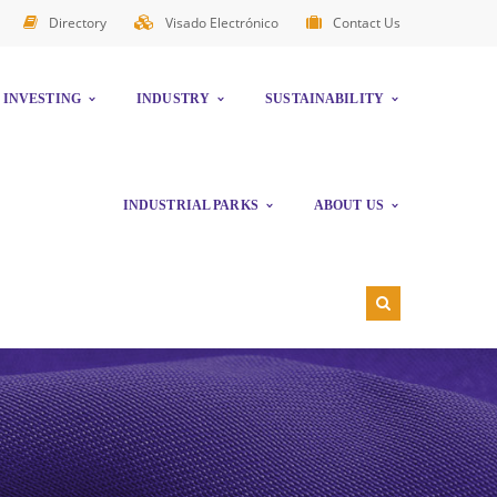
Directory
Visado Electrónico
Contact Us
INVESTING
INDUSTRY
SUSTAINABILITY
INDUSTRIAL PARKS
ABOUT US
NORTHERN FREE ZONE
AFFILIATE DIRECTORY
GREEN VALLEY ADVANCED MANUFACTURING HUB
ANNUAL REPORTS