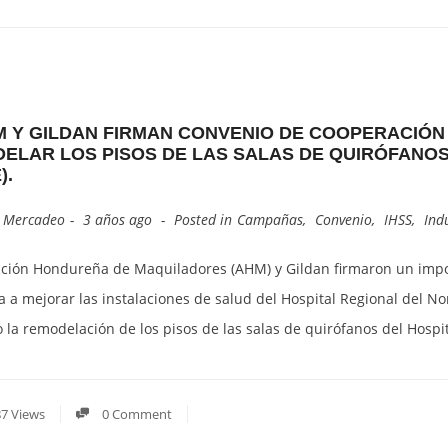
M Y GILDAN FIRMAN CONVENIO DE COOPERACIÓ
ELAR LOS PISOS DE LAS SALAS DE QUIRÓFANOS 
).
y
Mercadeo
3 años ago
Posted in
Campañas
,
Convenio
,
IHSS
,
Ind
ación Hondureña de Maquiladores (AHM) y Gildan firmaron un impo
a a mejorar las instalaciones de salud del Hospital Regional del N
o la remodelación de los pisos de las salas de quirófanos del Hospi
7 Views
0 Comment