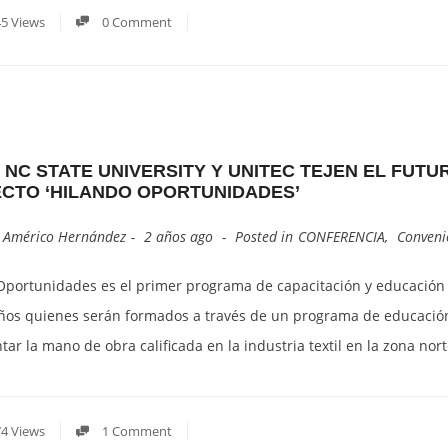
5 Views
0 Comment
, NC STATE UNIVERSITY Y UNITEC TEJEN EL FUT
CTO ‘HILANDO OPORTUNIDADES’
y
Américo Hernández
2 años ago
Posted in
CONFERENCIA
,
Conveni
Oportunidades es el primer programa de capacitación y educación t
os quienes serán formados a través de un programa de educación t
ar la mano de obra calificada en la industria textil en la zona nor
4 Views
1 Comment