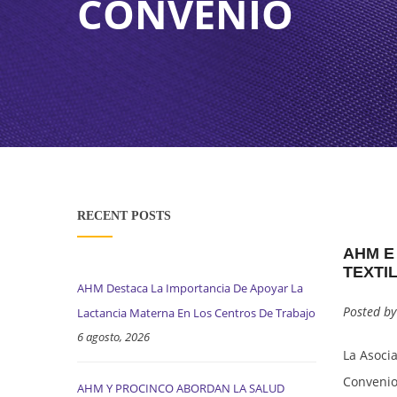
CONVENIO
ASISTENCIA PSICOLÓGICA
STABLE LEGAL FRAMEWORK
SOCIAL COMPLIANCE UNIT
FREE TRADE A
PROCINCO (TRA
ZIP CHOLOMA
RECURSOS AUDIOVISUALES
TAX INCENTIVES
HEALTH AND OCCUPATIONAL SAFETY (SSO)
INHDELVA
CAPACITACIÓN EN EL TEMA
OPERATING COSTS
INVERSIONES LAS FLORES
PLATAFORMA CONECTA
INVESTMENT CAPITAL
SAN MIGUEL INDUSTRIAL PARK
RECURSOS VIRTUALES COMITÉ DE GENERO – COHEP
HIGHLY-QUALIFIED WORKFORCE
RECENT POSTS
AHM E
ZOLI HONDURAS INDUSTRIAL PARK
TOURISM
TEXTI
AHM Destaca La Importancia De Apoyar La
ZOLI AMERICA
Posted b
Lactancia Materna En Los Centros De Trabajo
6 agosto, 2026
La Asoci
Convenio
AHM Y PROCINCO ABORDAN LA SALUD