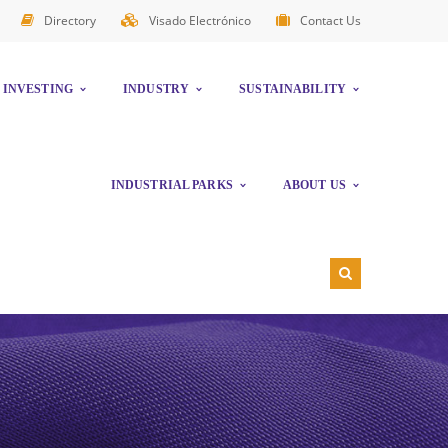
Directory
Visado Electrónico
Contact Us
INVESTING
INDUSTRY
SUSTAINABILITY
INDUSTRIAL PARKS
ABOUT US
NORTHERN FREE ZONE
AFFILIATE DIRECTORY
GREEN VALLEY ADVANCED MANUFACTURING HUB
ANNUAL REPORTS