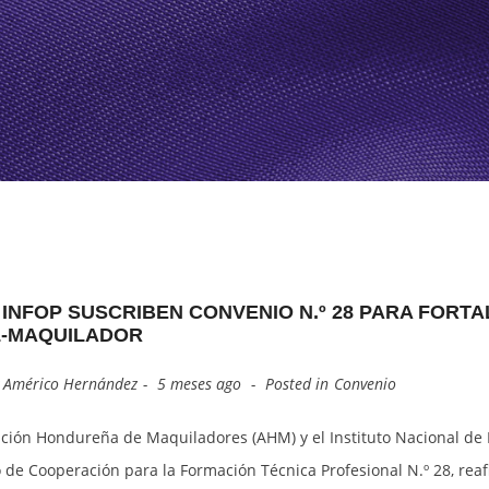
GREEMENTS
INING UNIT)
OUR INDUSTRY’S HISTORY
ALTIA SMART CITY
OUR BOARD OF DIRECTORS
ZIP CALPULES
BRANDSITE
ZIP SAN JOSE
ZOLI ST. ANDREWS
 INFOP SUSCRIBEN CONVENIO N.º 28 PARA FORT
L-MAQUILADOR
y
Américo Hernández
5 meses ago
Posted in
Convenio
ación Hondureña de Maquiladores (AHM) y el Instituto Nacional de 
 de Cooperación para la Formación Técnica Profesional N.º 28, rea