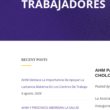
TRABAJADORES
ASISTENCIA PSICOLÓGICA
STABLE LEGAL FRAMEWORK
SOCIAL COMPLIANCE UNIT
FREE TRADE A
PROCINCO (TRA
ZIP CHOLOMA
RECURSOS AUDIOVISUALES
TAX INCENTIVES
HEALTH AND OCCUPATIONAL SAFETY (SSO)
INHDELVA
CAPACITACIÓN EN EL TEMA
OPERATING COSTS
INVERSIONES LAS FLORES
PLATAFORMA CONECTA
INVESTMENT CAPITAL
SAN MIGUEL INDUSTRIAL PARK
RECURSOS VIRTUALES COMITÉ DE GENERO – COHEP
HIGHLY-QUALIFIED WORKFORCE
RECENT POSTS
AHM P
ZOLI HONDURAS INDUSTRIAL PARK
TOURISM
CHOL
AHM Destaca La Importancia De Apoyar La
ZOLI AMERICA
Posted b
Lactancia Materna En Los Centros De Trabajo
6 agosto, 2026
La Asoci
inaugural
AHM Y PROCINCO ABORDAN LA SALUD