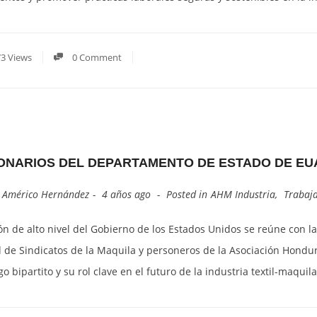
3 Views
0 Comment
ONARIOS DEL DEPARTAMENTO DE ESTADO DE EUA
y
Américo Hernández
4 años ago
Posted in
AHM Industria
,
Trabaj
ón de alto nivel del Gobierno de los Estados Unidos se reúne con l
d de Sindicatos de la Maquila y personeros de la Asociación Hond
go bipartito y su rol clave en el futuro de la industria textil-maqui