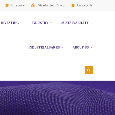
Directory
Visado Electrónico
Contact Us
INVESTING
INDUSTRY
SUSTAINABILITY
INDUSTRIAL PARKS
ABOUT US
NORTHERN FREE ZONE
AFFILIATE DIRECTORY
GREEN VALLEY ADVANCED MANUFACTURING HUB
ANNUAL REPORTS