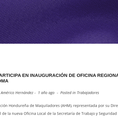
GREEMENTS
INING UNIT)
OUR INDUSTRY’S HISTORY
ALTIA SMART CITY
OUR BOARD OF DIRECTORS
ZIP CALPULES
BRANDSITE
ZIP SAN JOSE
ZOLI ST. ANDREWS
ARTICIPA EN INAUGURACIÓN DE OFICINA REGION
OMA
y
Américo Hernández
1 año ago
Posted in
Trabajadores
ación Hondureña de Maquiladores (AHM), representada por su Directo
 de la nueva Oficina Local de la Secretaría de Trabajo y Seguridad