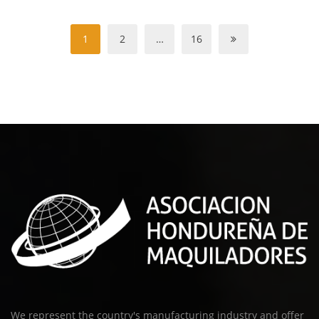
1
2
…
16
We represent the country's manufacturing industry and offer